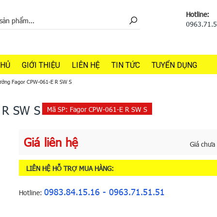
Hotline:
0963.71.
CHỦ
GIỚI THIỆU
LIÊN HỆ
TIN TỨC
TUYỂN DỤNG
ướng Fagor CPW-061-E R SW S
 R SW S
Mã SP:
Fagor CPW-061-E R SW S
Giá liên hệ
Giá chưa
LIÊN HỆ HỖ TRỢ MUA HÀNG:
0983.84.15.16 - 0963.71.51.51
Hotline: