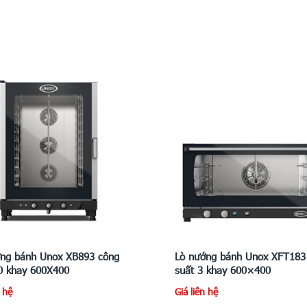
ớng bánh Unox XB893 công
Lò nướng bánh Unox XFT183
0 khay 600X400
suất 3 khay 600×400
n hệ
Giá liên hệ