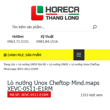
Hotline:
Kỹ thuật
0963.71.5151
0983.84.1516
DANH MỤC SẢN PHẨM
Trang chủ
>
Lò nướng UNOX Giá tốt
>
Lò nướng UNOX
>
Lò nướng Unox Cheftop
Mind.maps XEVC-0511-E1RM
Lò nướng Unox Cheftop Mind.maps
XEVC-0511-E1RM
Mã SP:
XEVC-0511-E1RM
1353 lượt xem