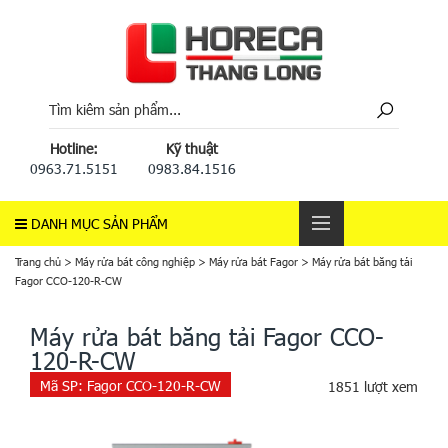
Hotline:
Kỹ thuật
0963.71.5151
0983.84.1516
DANH MỤC SẢN PHẨM
Trang chủ
>
Máy rửa bát công nghiệp
>
Máy rửa bát Fagor
>
Máy rửa bát băng tải
Fagor CCO-120-R-CW
Máy rửa bát băng tải Fagor CCO-
120-R-CW
Mã SP:
Fagor CCO-120-R-CW
1851 lượt xem