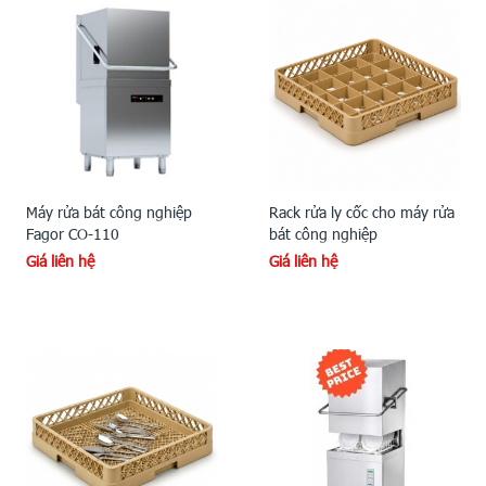
Máy rửa bát công nghiệp
Rack rửa ly cốc cho máy rửa
Fagor CO-110
bát công nghiệp
Giá liên hệ
Giá liên hệ