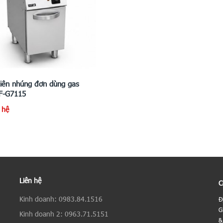
iên nhúng đơn dùng gas
F-G7115
n hệ
Liên hệ
C
Kinh doanh: 0983.84.1516
Đ
G
Kinh doanh 2: 0963.71.5151
&