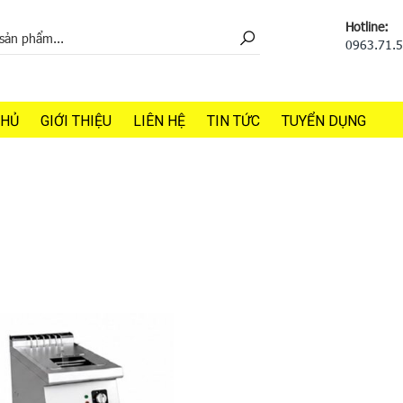
Hotline:
0963.71.
CHỦ
GIỚI THIỆU
LIÊN HỆ
TIN TỨC
TUYỂN DỤNG