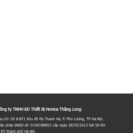
ông ty TNHH KD Thiết Bị Horeca Thăng Long
ịa chỉ: Số 8-BT1 Khu đô thị Thanh Hà, P. Phú Lương, TP Hà Nội.
iấy phép ĐKKD số: 0106188802 cấp ngày 28/05/2013 bởi Sở KH
 ĐT thành phố Hà Nội