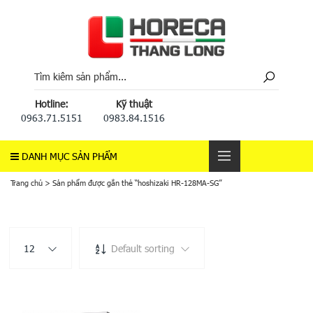
Hotline:
Kỹ thuật
0963.71.5151
0983.84.1516
DANH MỤC SẢN PHẨM
Trang chủ
>
Sản phẩm được gắn thẻ “hoshizaki HR-128MA-SG”
12
Default sorting