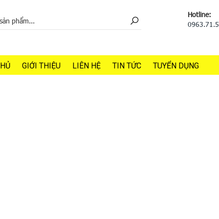
Hotline:
0963.71.
CHỦ
GIỚI THIỆU
LIÊN HỆ
TIN TỨC
TUYỂN DỤNG