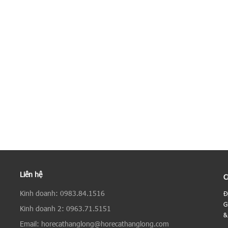
Liên hệ
C
Kinh doanh: 0983.84.1516
Đ
G
Kinh doanh 2: 0963.71.5151
&
Email: horecathanglong@horecathanglong.com