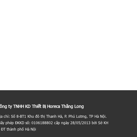
ông ty TNHH KD Thiết Bị Horeca Thăng Long
ịa chỉ: Số 8-BT1 Khu đô thị Thanh Hà, P. Phú Lương, TP Hà Nội.
iấy phép ĐKKD số: 0106188802 cấp ngày 28/05/2013 bởi Sở KH
 ĐT thành phố Hà Nội