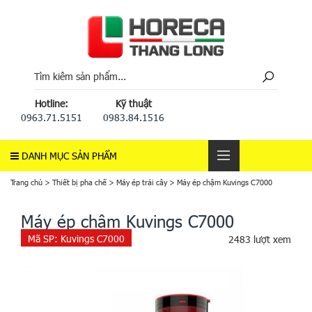
Hotline:
Kỹ thuật
0963.71.5151
0983.84.1516
DANH MỤC SẢN PHẨM
Trang chủ
>
Thiết bị pha chế
>
Máy ép trái cây
>
Máy ép chậm Kuvings C7000
Máy ép chậm Kuvings C7000
Mã SP:
Kuvings C7000
2483 lượt xem