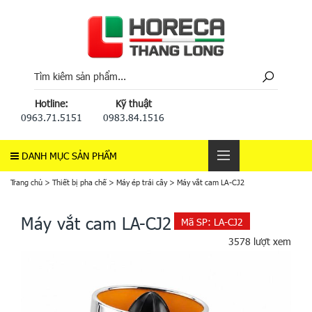
Hotline:
Kỹ thuật
0963.71.5151
0983.84.1516
DANH MỤC SẢN PHẨM
Trang chủ
>
Thiết bị pha chế
>
Máy ép trái cây
>
Máy vắt cam LA-CJ2
Máy vắt cam LA-CJ2
Mã SP:
LA-CJ2
3578 lượt xem