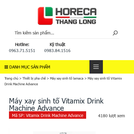
Hotline:
Kỹ thuật
0963.71.5151
0983.84.1516
DANH MỤC SẢN PHẨM
Trang chủ
>
Thiết bị pha chế
>
Máy xay sinh tố lamaca
>
Máy xay sinh tố Vitamix
Drink Machine Advance
Máy xay sinh tố Vitamix Drink
Machine Advance
Mã SP:
Vitamix Drink Machine Advance
4180 lượt xem