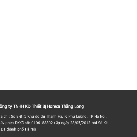
ông ty TNHH KD Thiết Bị Horeca Thăng Long
ịa chỉ: Số 8-BT1 Khu đô thị Thanh Hà, P. Phú Lương, TP Hà Nội.
iấy phép ĐKKD số: 0106188802 cấp ngày 28/05/2013 bởi Sở KH
 ĐT thành phố Hà Nội