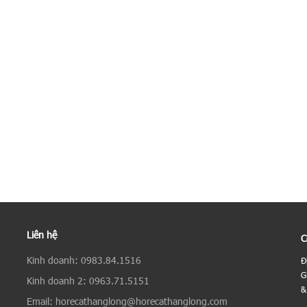
Liên hệ
C
Kinh doanh: 0983.84.1516
Đ
G
Kinh doanh 2: 0963.71.5151
&
Email: horecathanglong@horecathanglong.com