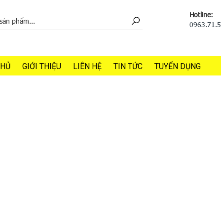
Hotline:
0963.71.
CHỦ
GIỚI THIỆU
LIÊN HỆ
TIN TỨC
TUYỂN DỤNG