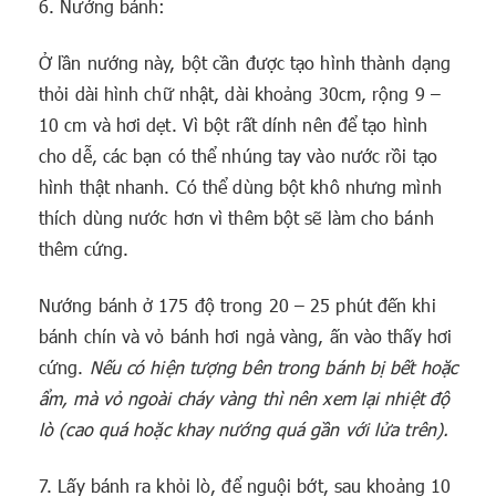
6. Nướng bánh:
Ở lần nướng này, bột cần được tạo hình thành dạng
thỏi dài hình chữ nhật, dài khoảng 30cm, rộng 9 –
10 cm và hơi dẹt. Vì bột rất dính nên để tạo hình
cho dễ, các bạn có thể nhúng tay vào nước rồi tạo
hình thật nhanh. Có thể dùng bột khô nhưng mình
thích dùng nước hơn vì thêm bột sẽ làm cho bánh
thêm cứng.
Nướng bánh ở 175 độ trong 20 – 25 phút đến khi
bánh chín và vỏ bánh hơi ngả vàng, ấn vào thấy hơi
cứng.
Nếu có hiện tượng bên trong bánh bị bết hoặc
ẩm, mà vỏ ngoài cháy vàng thì nên xem lại nhiệt độ
lò (cao quá hoặc khay nướng quá gần với lửa trên).
7. Lấy bánh ra khỏi lò, để nguội bớt, sau khoảng 10