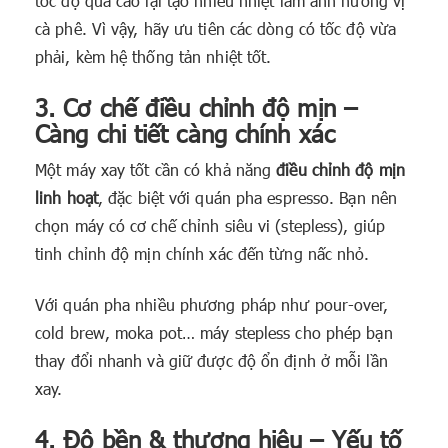
tốc độ quá cao lại tạo nhiều nhiệt làm ảnh hưởng vị
cà phê. Vì vậy, hãy ưu tiên các dòng có tốc độ vừa
phải, kèm hệ thống tản nhiệt tốt.
3. Cơ chế điều chỉnh độ mịn –
Càng chi tiết càng chính xác
Một máy xay tốt cần có khả năng
điều chỉnh độ mịn
linh hoạt
, đặc biệt với quán pha espresso. Bạn nên
chọn máy có cơ chế chỉnh siêu vi (stepless), giúp
tinh chỉnh độ mịn chính xác đến từng nấc nhỏ.
Với quán pha nhiều phương pháp như pour-over,
cold brew, moka pot… máy stepless cho phép bạn
thay đổi nhanh và giữ được độ ổn định ở mỗi lần
xay.
4. Độ bền & thương hiệu – Yếu tố