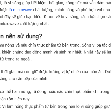
, lò vi sóng giúp tiết kiệm thời gian, công sức mà vẫn đảm bả
 được
lò microwave
chất lượng, chính hãng và phù hợp với nhu
ới đây sẽ giúp bạn hiểu rõ hơn về lò vi sóng, cách lựa chọn sả
 microwave chất lượng nhất.
bạn nên sử dụng?
 làm nóng và nấu chín thực phẩm từ bên trong. Sóng vi ba tác 
, khiến chúng dao động mạnh và sinh ra nhiệt. Nhiệt này sẽ la
ừ trong ra ngoài.
m thời gian mà còn giữ được hương vị tự nhiên của món ăn. Dư
 sóng cho căn bếp của mình:
 có thể hâm nóng, rã đông hoặc nấu chín thực phẩm chỉ trong 
bận rộn hiện nay.
 Vì làm nóng thực phẩm từ bên trong nên lò vi sóng giúp giữ 