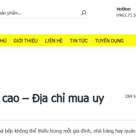
Hotline:
0963.71.
CHỦ
GIỚI THIỆU
LIÊN HỆ
TIN TỨC
TUYỂN DỤNG
 cao – Địa chỉ mua uy
284 l
nhà bếp không thể thiếu trong mỗi gia đình, nhà hàng hay quán