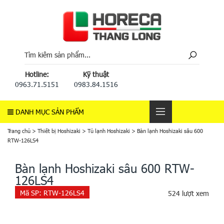
Hotline:
Kỹ thuật
0963.71.5151
0983.84.1516
DANH MỤC SẢN PHẨM
Trang chủ
>
Thiết bị Hoshizaki
>
Tủ lạnh Hoshizaki
>
Bàn lạnh Hoshizaki sâu 600
RTW-126LS4
Bàn lạnh Hoshizaki sâu 600 RTW-
126LS4
Mã SP:
RTW-126LS4
524 lượt xem