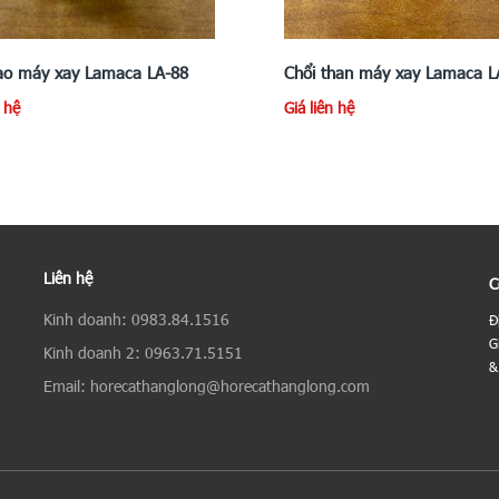
ao máy xay Lamaca LA-88
Chổi than máy xay Lamaca L
n hệ
Giá liên hệ
Liên hệ
C
Kinh doanh: 0983.84.1516
Đ
G
Kinh doanh 2: 0963.71.5151
&
Email: horecathanglong@horecathanglong.com