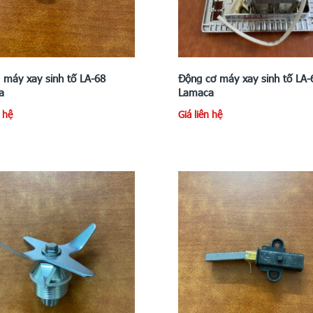
 máy xay sinh tố LA-68
Động cơ máy xay sinh tố LA-
a
Lamaca
n hệ
Giá liên hệ