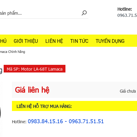
Hotline:
0963.71.
CHỦ
GIỚI THIỆU
LIÊN HỆ
TIN TỨC
TUYỂN DỤNG
amaca Chính hãng
g
Mã SP:
Motor LA-68T Lamaca
Giá liên hệ
Giá chưa
LIÊN HỆ HỖ TRỢ MUA HÀNG:
0983.84.15.16 - 0963.71.51.51
Hotline: