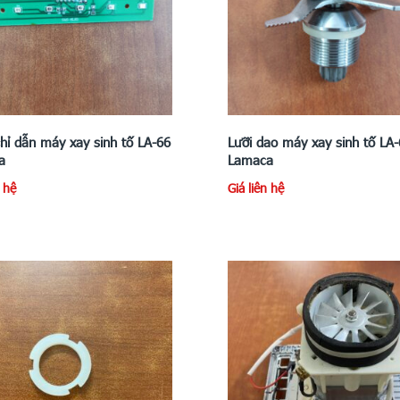
hỉ dẫn máy xay sinh tố LA-66
Lưỡi dao máy xay sinh tố LA
a
Lamaca
n hệ
Giá liên hệ