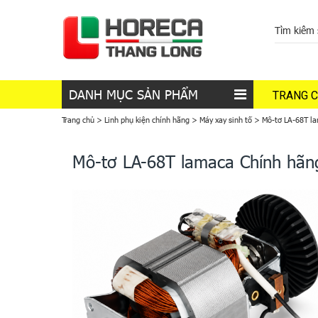
DANH MỤC SẢN PHẨM
TRANG 
Trang chủ
>
Linh phụ kiện chính hãng
>
Máy xay sinh tố
>
Mô-tơ LA-68T l
Mô-tơ LA-68T lamaca Chính hãn