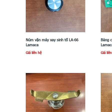
Núm vặn máy xay sinh tố LA-66
Bảng c
Lamaca
Lamac
Giá liên hệ
Giá liê