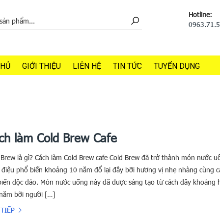
Hotline:
0963.71.
CHỦ
GIỚI THIỆU
LIÊN HỆ
TIN TỨC
TUYỂN DỤNG
ch làm Cold Brew Cafe
 Brew là gì? Cách làm Cold Brew cafe Cold Brew đã trở thành món nước u
 điệu phổ biến khoảng 10 năm đổ lại đây bỡi hương vị nhẹ nhàng cùng c
biến độc đáo. Món nước uống này đã được sáng tạo từ cách đây khoảng 
năm bỡi người […]
TIẾP