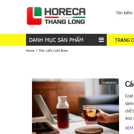
DANH MỤC SẢN PHẨM
TRANG 
Home
>
Thẻ:
cafe Cold Brew
Cá
Cold
sành
chế 
400 
XEM 