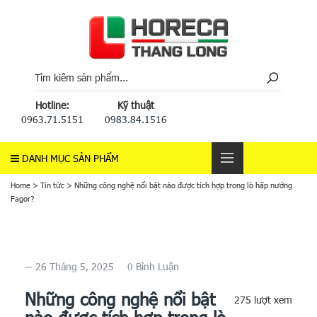
Hotline:
Kỹ thuật
0963.71.5151
0983.84.1516
DANH MỤC SẢN PHẨM
Home
>
Tin tức
>
Những công nghệ nổi bật nào được tích hợp trong lò hấp nướng
Fagor?
26 Tháng 5, 2025
0 Bình Luận
Những công nghệ nổi bật
275 lượt xem
nào được tích hợp trong lò